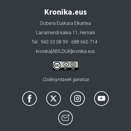
Kronika.eus
Dobera Euskara Elkartea
Larramendi kalea 11, Hernani
Tel.: 943 33 08 99 · 688 660 714 ·
kronika[ABILDUA]kronika.eus
Codesyntaxek garatua