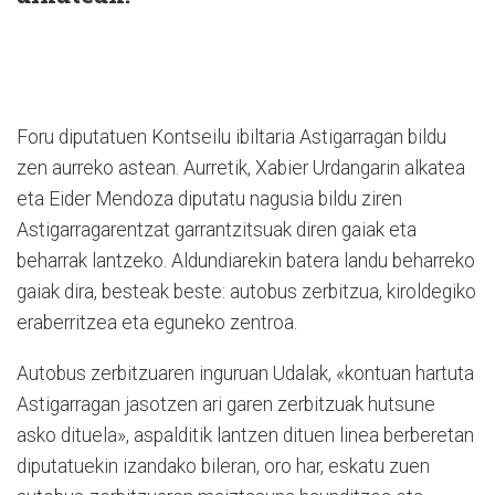
Foru diputatuen Kontseilu ibiltaria Astigarragan bildu
zen aurreko astean. Aurretik, Xabier Urdangarin alkatea
eta Eider Mendoza diputatu nagusia bildu ziren
Astigarragarentzat garrantzitsuak diren gaiak eta
beharrak lantzeko. Aldundiarekin batera landu beharreko
gaiak dira, besteak beste: autobus zerbitzua, kiroldegiko
eraberritzea eta eguneko zentroa.
Autobus zerbitzuaren inguruan Udalak, «kontuan hartuta
Astigarragan jasotzen ari garen zerbitzuak hutsune
asko dituela», aspalditik lantzen dituen linea berberetan
diputatuekin izandako bileran, oro har, eskatu zuen