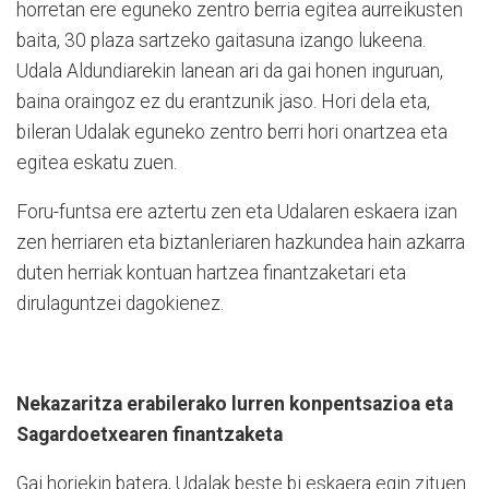
horretan ere eguneko zentro berria egitea aurreikusten
baita, 30 plaza sartzeko gaitasuna izango lukeena.
Udala Aldundiarekin lanean ari da gai honen inguruan,
baina oraingoz ez du erantzunik jaso. Hori dela eta,
bileran Udalak eguneko zentro berri hori onartzea eta
egitea eskatu zuen.
Foru-funtsa ere aztertu zen eta Udalaren eskaera izan
zen herriaren eta biztanleriaren hazkundea hain azkarra
duten herriak kontuan hartzea finantzaketari eta
dirulaguntzei dagokienez.
Nekazaritza erabilerako lurren konpentsazioa eta
Sagardoetxearen finantzaketa
Gai horiekin batera, Udalak beste bi eskaera egin zituen.