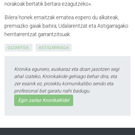
norakoak bertatik bertara ezagutzeko».
Bilera honek emaitzak ematea espero du alkateak,
premiazko gaiak baitira, Udalarentzat eta Astigarragako
herritarrentzat garrantzitsuak.
GIZARTEA
ASTIGARRAGA
Kronika egunero, euskaraz eta doan jasotzen segi
ahal izateko, Kronikakide gehiago behar dira, eta
zer esanik ez, proiektu komunikatibo sendo eta
profesional bat garatu nahi badugu.
Egin zaitez KronikaKide!