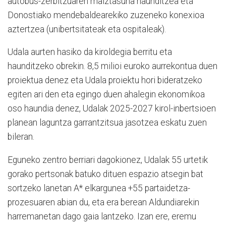
autobus-zerbitzuaren maiztasuna haunditzea eta
Donostiako mendebaldearekiko zuzeneko konexioa
aztertzea (unibertsitateak eta ospitaleak).
Udala aurten hasiko da kiroldegia berritu eta
haunditzeko obrekin. 8,5 milioi euroko aurrekontua duen
proiektua denez eta Udala proiektu hori bideratzeko
egiten ari den eta egingo duen ahalegin ekonomikoa
oso haundia denez, Udalak 2025-2027 kirol-inbertsioen
planean laguntza garrantzitsua jasotzea eskatu zuen
bileran.
Eguneko zentro berriari dagokionez, Udalak 55 urtetik
gorako pertsonak batuko dituen espazio atsegin bat
sortzeko lanetan A* elkargunea +55 partaidetza-
prozesuaren abian du, eta era berean Aldundiarekin
harremanetan dago gaia lantzeko. Izan ere, eremu