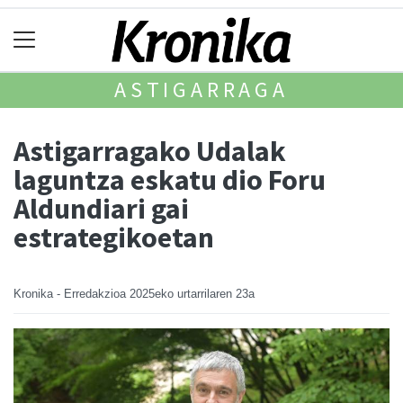
ASTIGARRAGA
Astigarragako Udalak
laguntza eskatu dio Foru
Aldundiari gai
estrategikoetan
Kronika - Erredakzioa
2025eko urtarrilaren 23a