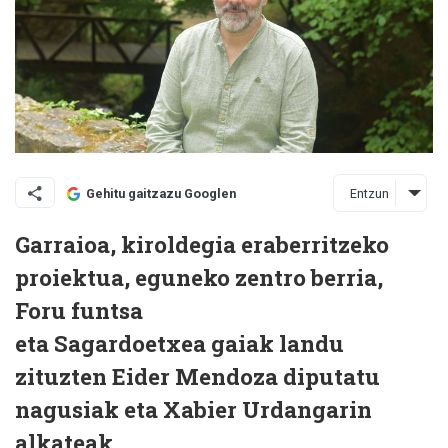
Entzun
Gehitu gaitzazu Googlen
Garraioa, kiroldegia eraberritzeko
proiektua, eguneko zentro berria,
Foru funtsa
eta Sagardoetxea gaiak landu
zituzten Eider Mendoza diputatu
nagusiak eta Xabier Urdangarin
alkateak.