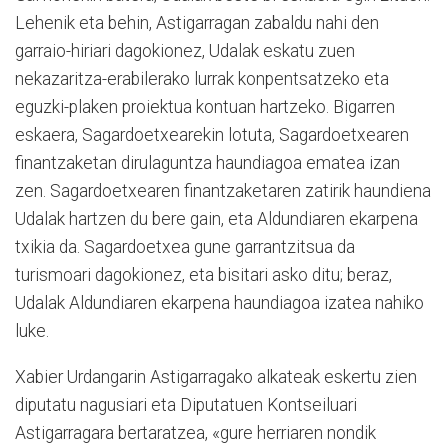
Lehenik eta behin, Astigarragan zabaldu nahi den
garraio-hiriari dagokionez, Udalak eskatu zuen
nekazaritza-erabilerako lurrak konpentsatzeko eta
eguzki-plaken proiektua kontuan hartzeko. Bigarren
eskaera, Sagardoetxearekin lotuta, Sagardoetxearen
finantzaketan dirulaguntza haundiagoa ematea izan
zen. Sagardoetxearen finantzaketaren zatirik haundiena
Udalak hartzen du bere gain, eta Aldundiaren ekarpena
txikia da. Sagardoetxea gune garrantzitsua da
turismoari dagokionez, eta bisitari asko ditu; beraz,
Udalak Aldundiaren ekarpena haundiagoa izatea nahiko
luke.
Xabier Urdangarin Astigarragako alkateak eskertu zien
diputatu nagusiari eta Diputatuen Kontseiluari
Astigarragara bertaratzea, «gure herriaren nondik