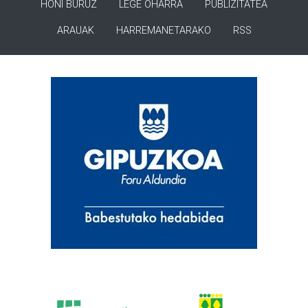
HONI BURUZ
LEGE OHARRA
PUBLIZITATEA
ARAUAK
HARREMANETARAKO
RSS