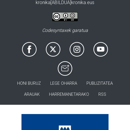
kronika[ABILDUA]kronika.eus
Codesyntaxek garatua
HONI BURUZ
LEGE OHARRA
PUBLIZITATEA
ARAUAK
HARREMANETARAKO
RSS