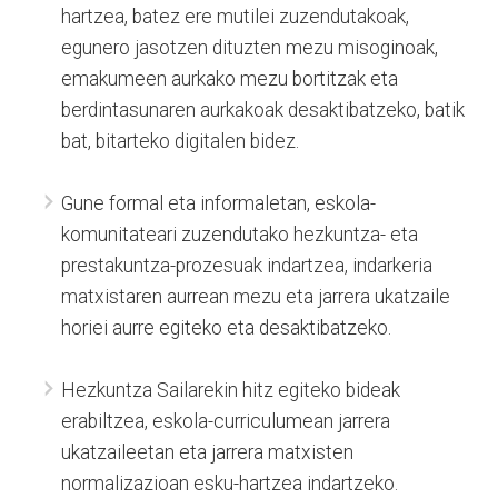
hartzea, batez ere mutilei zuzendutakoak,
egunero jasotzen dituzten mezu misoginoak,
emakumeen aurkako mezu bortitzak eta
berdintasunaren aurkakoak desaktibatzeko, batik
bat, bitarteko digitalen bidez.
Gune formal eta informaletan, eskola-
komunitateari zuzendutako hezkuntza- eta
prestakuntza-prozesuak indartzea, indarkeria
matxistaren aurrean mezu eta jarrera ukatzaile
horiei aurre egiteko eta desaktibatzeko.
Hezkuntza Sailarekin hitz egiteko bideak
erabiltzea, eskola-curriculumean jarrera
ukatzaileetan eta jarrera matxisten
normalizazioan esku-hartzea indartzeko.