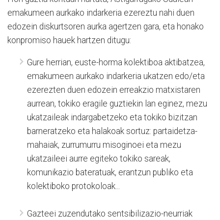
emakumeen aurkako indarkeria ezereztu nahi duen
edozein diskurtsoren aurka agertzen gara, eta honako
konpromiso hauek hartzen ditugu:
Gure herrian, euste-horma kolektiboa aktibatzea,
emakumeen aurkako indarkeria ukatzen edo/eta
ezerezten duen edozein erreakzio matxistaren
aurrean, tokiko eragile guztiekin lan eginez, mezu
ukatzaileak indargabetzeko eta tokiko bizitzan
barneratzeko eta halakoak sortuz: partaidetza-
mahaiak, zurrumurru misoginoei eta mezu
ukatzaileei aurre egiteko tokiko sareak,
komunikazio bateratuak, erantzun publiko eta
kolektiboko protokoloak...
Gazteei zuzendutako sentsibilizazio-neurriak