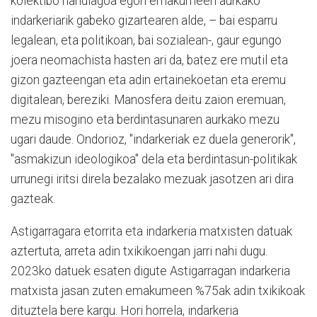
kolektibo handiagoa egon emakumeen aurkako
indarkeriarik gabeko gizartearen alde, – bai esparru
legalean, eta politikoan, bai sozialean-, gaur egungo
joera neomachista hasten ari da, batez ere mutil eta
gizon gazteengan eta adin ertainekoetan eta eremu
digitalean, bereziki. Manosfera deitu zaion eremuan,
mezu misogino eta berdintasunaren aurkako mezu
ugari daude. Ondorioz, "indarkeriak ez duela generorik",
"asmakizun ideologikoa" dela eta berdintasun-politikak
urrunegi iritsi direla bezalako mezuak jasotzen ari dira
gazteak.
Astigarragara etorrita eta indarkeria matxisten datuak
aztertuta, arreta adin txikikoengan jarri nahi dugu.
2023ko datuek esaten digute Astigarragan indarkeria
matxista jasan zuten emakumeen %75ak adin txikikoak
dituztela bere kargu. Hori horrela, indarkeria