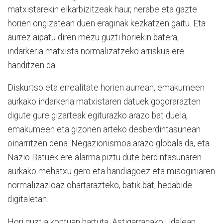
matxistarekin elkarbizitzeak haur, nerabe eta gazte
horien ongizatean duen eraginak kezkatzen gaitu. Eta
aurrez aipatu diren mezu guzti horiekin batera,
indarkeria matxista normalizatzeko arriskua ere
handitzen da.
Diskurtso eta errealitate horien aurrean, emakumeen
aurkako indarkeria matxistaren datuek gogorarazten
digute gure gizarteak egiturazko arazo bat duela,
emakumeen eta gizonen arteko desberdintasunean
oinarritzen dena. Negazionismoa arazo globala da, eta
Nazio Batuek ere alarma piztu dute berdintasunaren
aurkako mehatxu gero eta handiagoez eta misoginiaren
normalizazioaz ohartarazteko, batik bat, hedabide
digitaletan.
Hori guztia kontuan hartuta, Astigarragako Udalean