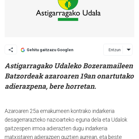
Entzun
Gehitu gaitzazu Googlen
Astigarragako Udaleko Bozeramaileen
Batzordeak azaroaren 19an onartutako
adierazpena, bere horretan.
Azaroaren 25a emakumeen kontrako indarkeria
desagerrarazteko nazioarteko eguna dela eta Udalok
gaitzespen irmoa adierazten dugu indarkeria
matxistaren adierazpen guztien aurrean, eta beste