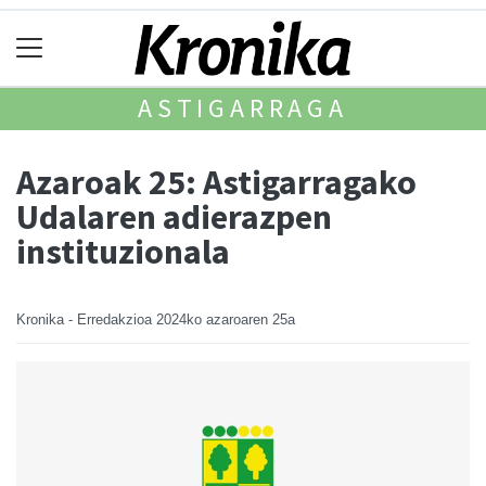
ASTIGARRAGA
Azaroak 25: Astigarragako
Udalaren adierazpen
instituzionala
Kronika - Erredakzioa
2024ko azaroaren 25a