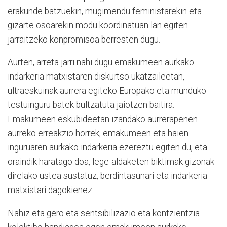
erakunde batzuekin, mugimendu feministarekin eta
gizarte osoarekin modu koordinatuan lan egiten
jarraitzeko konpromisoa berresten dugu.
Aurten, arreta jarri nahi dugu emakumeen aurkako
indarkeria matxistaren diskurtso ukatzaileetan,
ultraeskuinak aurrera egiteko Europako eta munduko
testuinguru batek bultzatuta jaiotzen baitira.
Emakumeen eskubideetan izandako aurrerapenen
aurreko erreakzio horrek, emakumeen eta haien
inguruaren aurkako indarkeria ezereztu egiten du, eta
oraindik haratago doa, lege-aldaketen biktimak gizonak
direlako ustea sustatuz, berdintasunari eta indarkeria
matxistari dagokienez.
Nahiz eta gero eta sentsibilizazio eta kontzientzia