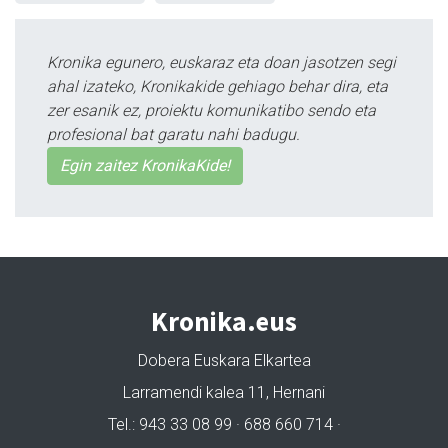
Kronika egunero, euskaraz eta doan jasotzen segi
ahal izateko, Kronikakide gehiago behar dira, eta
zer esanik ez, proiektu komunikatibo sendo eta
profesional bat garatu nahi badugu.
Egin zaitez KronikaKide!
Kronika.eus
Dobera Euskara Elkartea
Larramendi kalea 11, Hernani
Tel.: 943 33 08 99 · 688 660 714 ·