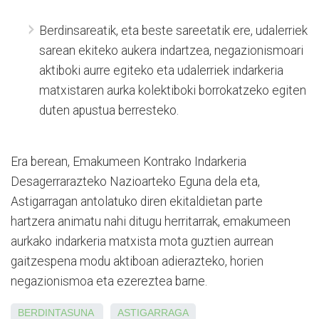
Berdinsareatik, eta beste sareetatik ere, udalerriek
sarean ekiteko aukera indartzea, negazionismoari
aktiboki aurre egiteko eta udalerriek indarkeria
matxistaren aurka kolektiboki borrokatzeko egiten
duten apustua berresteko.
Era berean, Emakumeen Kontrako Indarkeria
Desagerrarazteko Nazioarteko Eguna dela eta,
Astigarragan antolatuko diren ekitaldietan parte
hartzera animatu nahi ditugu herritarrak, emakumeen
aurkako indarkeria matxista mota guztien aurrean
gaitzespena modu aktiboan adierazteko, horien
negazionismoa eta ezereztea barne.
BERDINTASUNA
ASTIGARRAGA