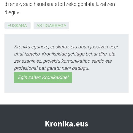
direnez, saio hauetara etortzeko gonbita luzatzen
diegu».
EUSKARA
ASTIGARRAGA
Kronika egunero, euskaraz eta doan jasotzen segi
ahal izateko, Kronikakide gehiago behar dira, eta
zer esanik ez, proiektu komunikatibo sendo eta
profesional bat garatu nahi badugu.
Egin zaitez KronikaKide!
Kronika.eus