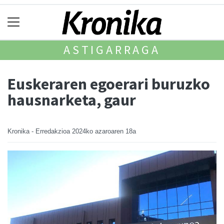
ASTIGARRAGA
Euskeraren egoerari buruzko
hausnarketa, gaur
Kronika - Erredakzioa
2024ko azaroaren 18a