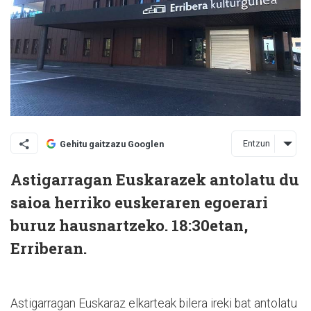
Entzun
Gehitu gaitzazu Googlen
Astigarragan Euskarazek antolatu du
saioa herriko euskeraren egoerari
buruz hausnartzeko. 18:30etan,
Erriberan.
Astigarragan Euskaraz elkarteak bilera ireki bat antolatu