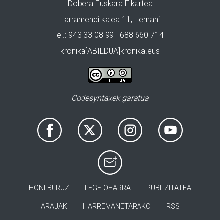
Dobera Euskara Elkartea
Larramendi kalea 11, Hernani
Tel.: 943 33 08 99 · 688 660 714 ·
kronika[ABILDUA]kronika.eus
Codesyntaxek garatua
HONI BURUZ
LEGE OHARRA
PUBLIZITATEA
ARAUAK
HARREMANETARAKO
RSS