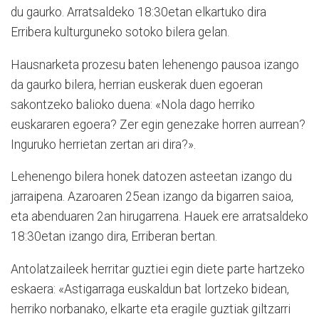
du gaurko. Arratsaldeko 18:30etan elkartuko dira
Erribera kulturguneko sotoko bilera gelan.
Hausnarketa prozesu baten lehenengo pausoa izango
da gaurko bilera, herrian euskerak duen egoeran
sakontzeko balioko duena: «Nola dago herriko
euskararen egoera? Zer egin genezake horren aurrean?
Inguruko herrietan zertan ari dira?».
Lehenengo bilera honek datozen asteetan izango du
jarraipena. Azaroaren 25ean izango da bigarren saioa,
eta abenduaren 2an hirugarrena. Hauek ere arratsaldeko
18:30etan izango dira, Erriberan bertan.
Antolatzaileek herritar guztiei egin diete parte hartzeko
eskaera: «Astigarraga euskaldun bat lortzeko bidean,
herriko norbanako, elkarte eta eragile guztiak giltzarri