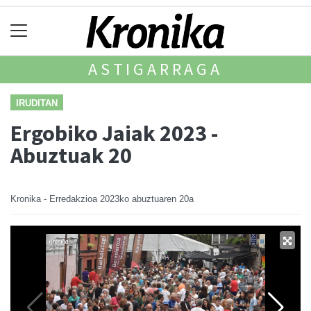
ASTIGARRAGA
IRUDITAN
Ergobiko Jaiak 2023 -
Abuztuak 20
Kronika - Erredakzioa
2023ko abuztuaren 20a