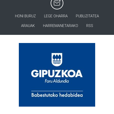
HONI BURUZ
LEGE OHARRA
PUBLIZITATEA
ARAUAK
HARREMANETARAKO
RSS