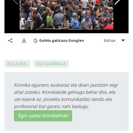
Entzun
Gehitu gaitzazu Googlen
KULTURA
ASTIGARRAGA
Kronika egunero, euskaraz eta doan jasotzen segi
ahal izateko, Kronikakide gehiago behar dira, eta
zer esanik ez, proiektu komunikatibo sendo eta
profesional bat garatu nahi badugu.
Egin zaitez KronikaKide!