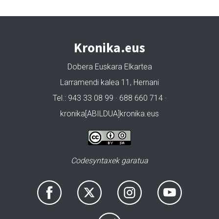
Kronika.eus
Dobera Euskara Elkartea
Larramendi kalea 11, Hernani
Tel.: 943 33 08 99 · 688 660 714 ·
kronika[ABILDUA]kronika.eus
Codesyntaxek garatua