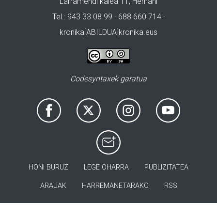
Larramendi kalea 11, Hernani
Tel.: 943 33 08 99 · 688 660 714 ·
kronika[ABILDUA]kronika.eus
Codesyntaxek garatua
HONI BURUZ
LEGE OHARRA
PUBLIZITATEA
ARAUAK
HARREMANETARAKO
RSS