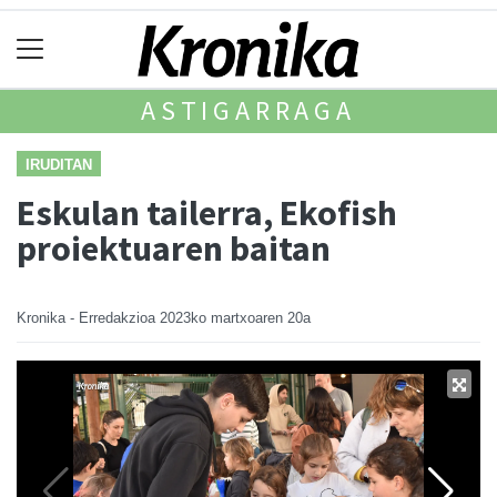
ASTIGARRAGA
IRUDITAN
Eskulan tailerra, Ekofish
proiektuaren baitan
Kronika - Erredakzioa
2023ko martxoaren 20a