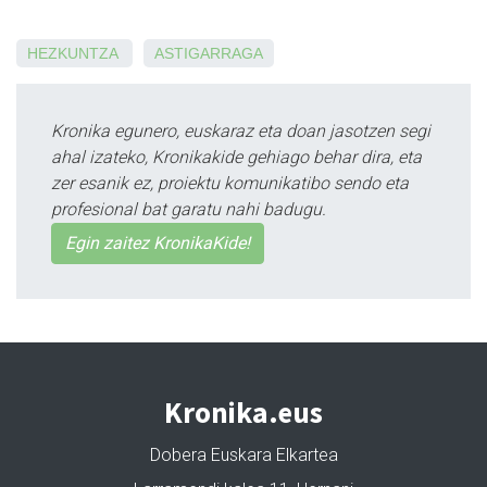
HEZKUNTZA
ASTIGARRAGA
Kronika egunero, euskaraz eta doan jasotzen segi
ahal izateko, Kronikakide gehiago behar dira, eta
zer esanik ez, proiektu komunikatibo sendo eta
profesional bat garatu nahi badugu.
Egin zaitez KronikaKide!
Kronika.eus
Dobera Euskara Elkartea