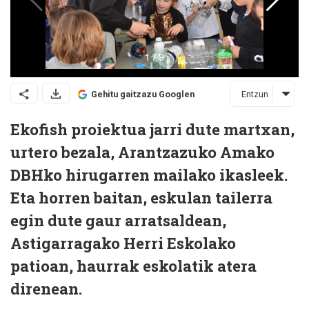
Entzun
Gehitu gaitzazu Googlen
Ekofish proiektua jarri dute martxan,
urtero bezala, Arantzazuko Amako
DBHko hirugarren mailako ikasleek.
Eta horren baitan, eskulan tailerra
egin dute gaur arratsaldean,
Astigarragako Herri Eskolako
patioan, haurrak eskolatik atera
direnean.