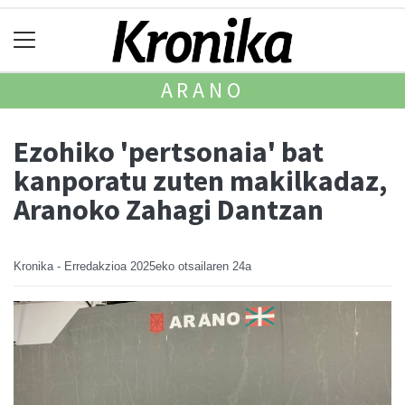
ARANO
Ezohiko 'pertsonaia' bat
kanporatu zuten makilkadaz,
Aranoko Zahagi Dantzan
Kronika - Erredakzioa
2025eko otsailaren 24a