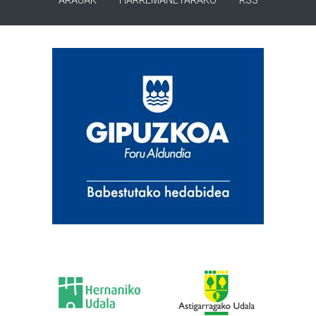
ARAUAK
HARREMANETARAKO
RSS