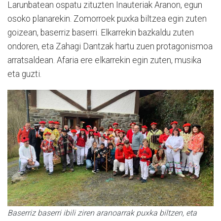
Larunbatean ospatu zituzten Inauteriak Aranon, egun
osoko planarekin. Zomorroek puxka biltzea egin zuten
goizean, baserriz baserri. Elkarrekin bazkaldu zuten
ondoren, eta Zahagi Dantzak hartu zuen protagonismoa
arratsaldean. Afaria ere elkarrekin egin zuten, musika
eta guzti.
Baserriz baserri ibili ziren aranoarrak puxka biltzen, eta