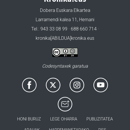
Dobera Euskara Elkartea
Larramendi kalea 11, Hernani
Tel.: 943 33 08 99 · 688 660 714 ·
kronika[ABILDUA]kronika.eus
Codesyntaxek garatua
HONI BURUZ
LEGE OHARRA
PUBLIZITATEA