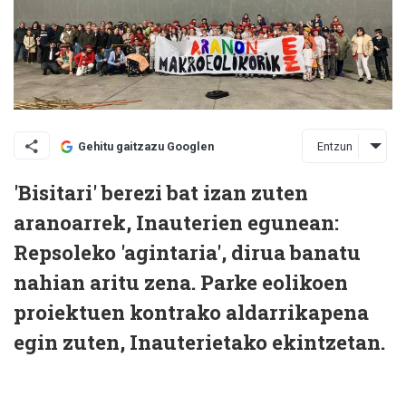
Entzun
Gehitu gaitzazu Googlen
'Bisitari' berezi bat izan zuten
aranoarrek, Inauterien egunean:
Repsoleko 'agintaria', dirua banatu
nahian aritu zena. Parke eolikoen
proiektuen kontrako aldarrikapena
egin zuten, Inauterietako ekintzetan.