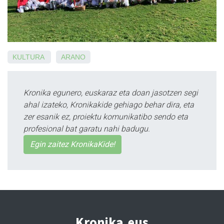
KULTURA
ARANO
Kronika egunero, euskaraz eta doan jasotzen segi
ahal izateko, Kronikakide gehiago behar dira, eta
zer esanik ez, proiektu komunikatibo sendo eta
profesional bat garatu nahi badugu.
Egin zaitez KronikaKide!
Kronika.eus