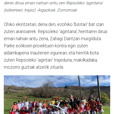
denei dirua eman nahian aritu zen Repsoleko 'agintaria'
(ezkerrean, trajez). Argazkiak: Zomorroak
Ohiko ekintzetan, dena den, ezohiko 'bisitari' bat izan
zuten aranoarrek: Repsoleko 'agintaria', herritarrei dirua
eman nahian aritu zena, Zahagi Dantzan murgilduta.
Parke eolikoen proiektuen kontra egin zuten
aldarrikapena Inauterien egunean, eta herritik bota
zuten Repsoleko 'agintari' trajeduna, makilkadaka,
mozorro guztiak atzetik zituela.