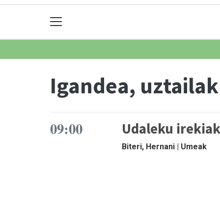
Igandea, uztailak
09:00
Udaleku irekia
Biteri, Hernani | Umeak