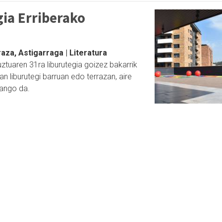
ia Erriberako
aza, Astigarraga | Literatura
uztuaren 31ra liburutegia goizez bakarrik
n liburutegi barruan edo terrazan, aire
zango da.