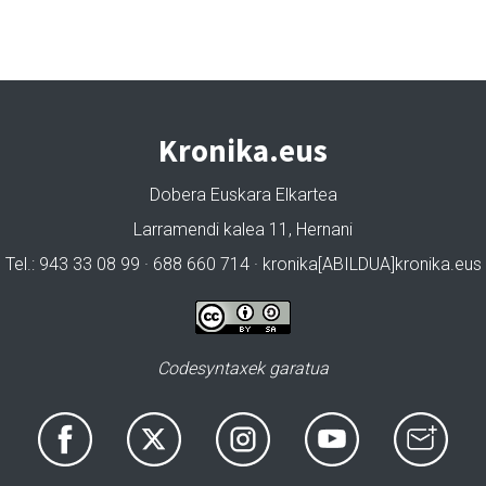
Kronika.eus
Dobera Euskara Elkartea
Larramendi kalea 11, Hernani
Tel.: 943 33 08 99 · 688 660 714 · kronika[ABILDUA]kronika.eus
Codesyntaxek garatua