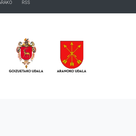
ARAKO
RSS