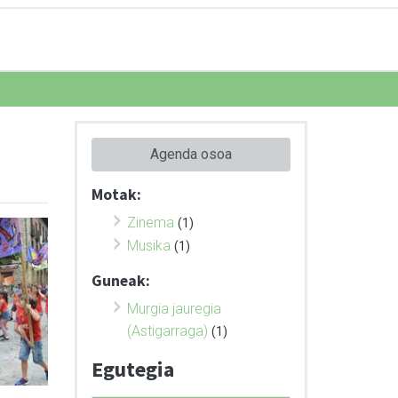
Agenda osoa
Motak:
Zinema
(1)
Musika
(1)
Guneak:
Murgia jauregia
(Astigarraga)
(1)
Egutegia