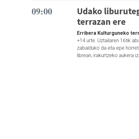
09:00
Udako liburuteg
terrazan ere
Erribera Kulturguneko terr
+14 urte. Uztailaren 16tik ab
zabalduko da eta epe horreta
librean, irakurtzeko aukera i