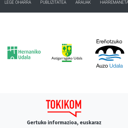
LEGE OHARRA
PUBLIZITATEA
ARAUAK
HARREMANET
Gertuko informazioa, euskaraz