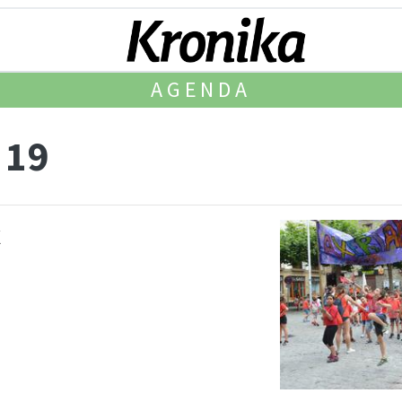
AGENDA
 19
k