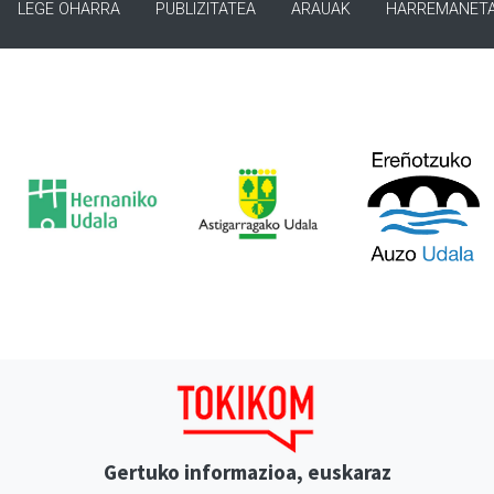
LEGE OHARRA
PUBLIZITATEA
ARAUAK
HARREMANET
Gertuko informazioa, euskaraz