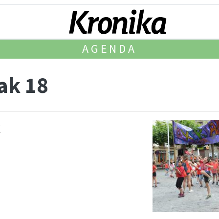
AGENDA
ak 18
k