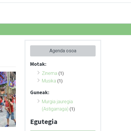
Agenda osoa
Motak:
Zinema
(1)
Musika
(1)
Guneak:
Murgia jauregia
(Astigarraga)
(1)
Egutegia