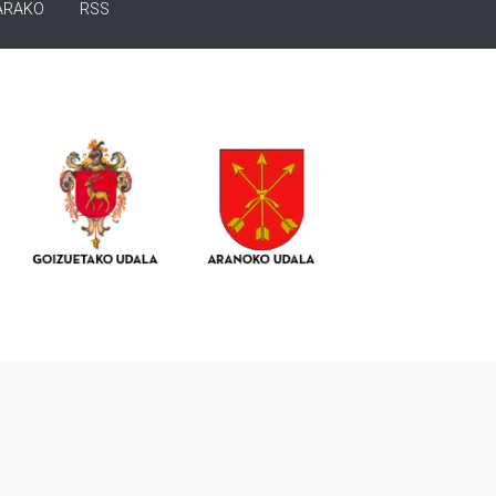
ARAKO
RSS