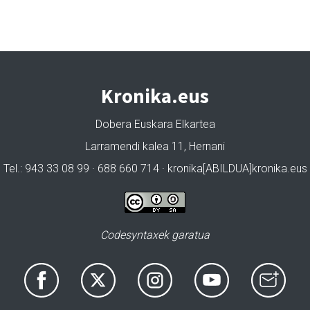
Kronika.eus
Dobera Euskara Elkartea
Larramendi kalea 11, Hernani
Tel.: 943 33 08 99 · 688 660 714 · kronika[ABILDUA]kronika.eus
Codesyntaxek garatua