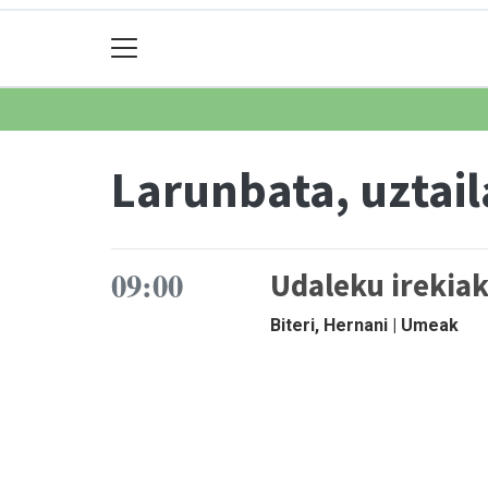
Larunbata, uztail
09:00
Udaleku irekia
Biteri, Hernani | Umeak