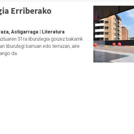
ia Erriberako
aza, Astigarraga | Literatura
uztuaren 31ra liburutegia goizez bakarrik
n liburutegi barruan edo terrazan, aire
zango da.