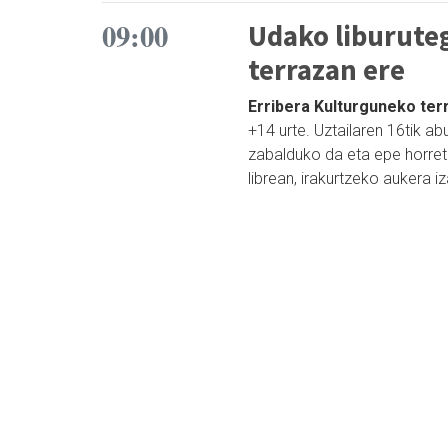
09:00
Udako liburuteg
terrazan ere
Erribera Kulturguneko terr
+14 urte. Uztailaren 16tik ab
zabalduko da eta epe horreta
librean, irakurtzeko aukera i