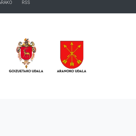
ARAKO
RSS