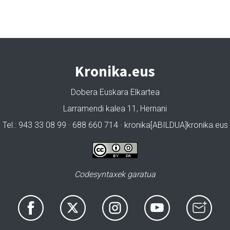
Kronika.eus
Dobera Euskara Elkartea
Larramendi kalea 11, Hernani
Tel.: 943 33 08 99 · 688 660 714 · kronika[ABILDUA]kronika.eus
Codesyntaxek garatua