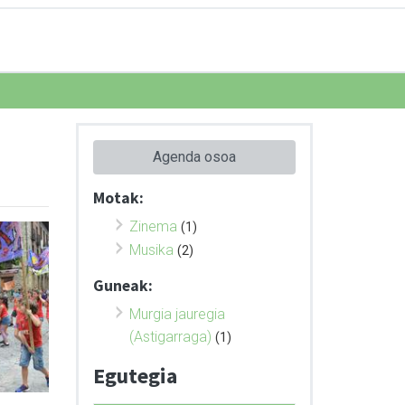
Agenda osoa
Motak:
Zinema
(1)
Musika
(2)
Guneak:
Murgia jauregia
(Astigarraga)
(1)
Egutegia