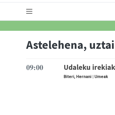
Astelehena, uztai
09:00
Udaleku irekia
Biteri, Hernani | Umeak