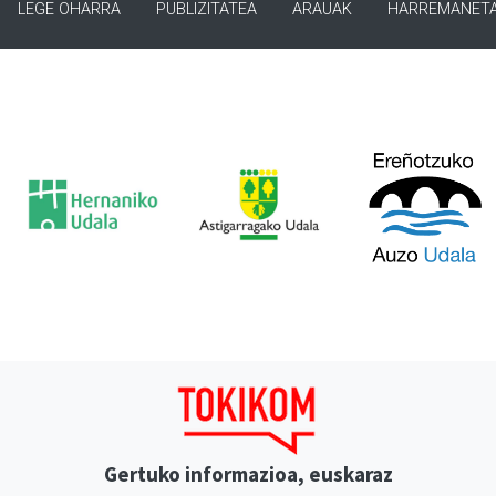
LEGE OHARRA
PUBLIZITATEA
ARAUAK
HARREMANET
Gertuko informazioa, euskaraz