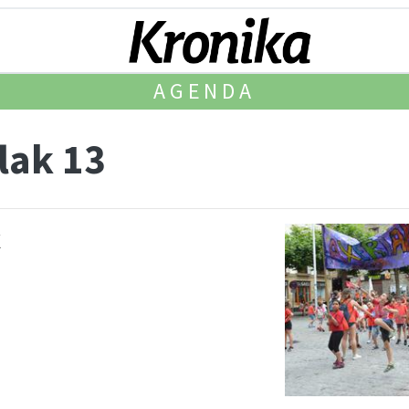
AGENDA
lak 13
k