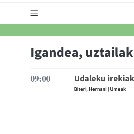
Igandea, uztailak
09:00
Udaleku irekia
Biteri, Hernani | Umeak