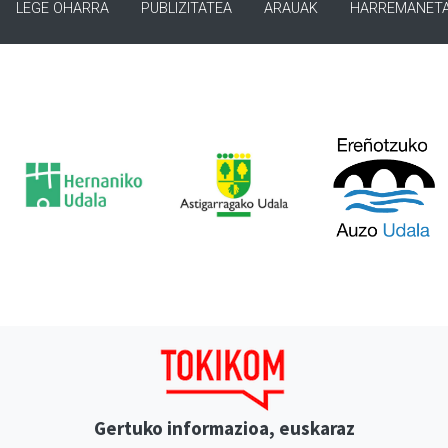
LEGE OHARRA
PUBLIZITATEA
ARAUAK
HARREMANET
Gertuko informazioa, euskaraz