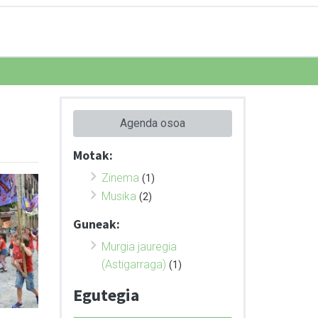
Agenda osoa
Motak:
Zinema
(1)
Musika
(2)
Guneak:
Murgia jauregia
(Astigarraga)
(1)
Egutegia