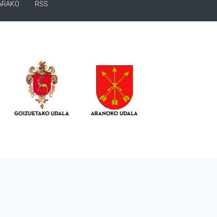
ARAKO
RSS