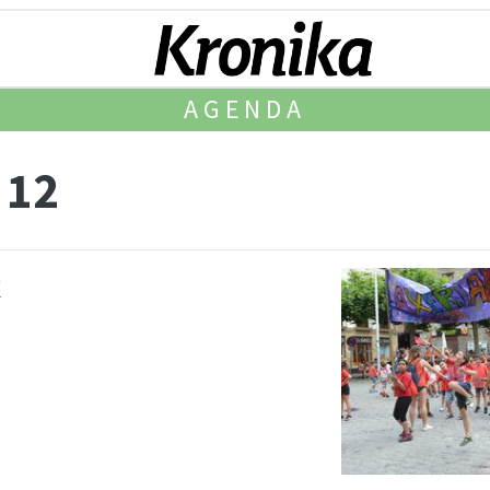
AGENDA
 12
k