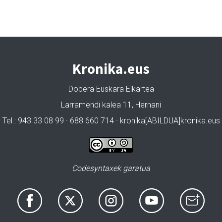
Kronika.eus
Dobera Euskara Elkartea
Larramendi kalea 11, Hernani
Tel.: 943 33 08 99 · 688 660 714 · kronika[ABILDUA]kronika.eus
Codesyntaxek garatua