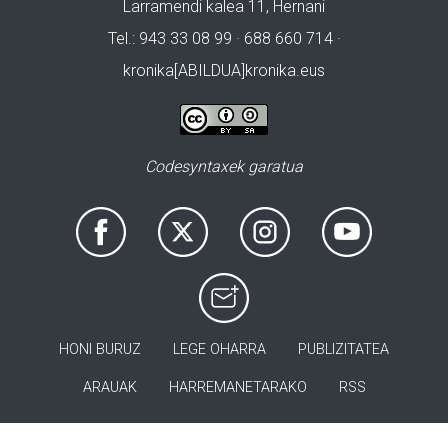
Larramendi kalea 11, Hernani
Tel.: 943 33 08 99 · 688 660 714 ·
kronika[ABILDUA]kronika.eus
Codesyntaxek garatua
HONI BURUZ
LEGE OHARRA
PUBLIZITATEA
ARAUAK
HARREMANETARAKO
RSS