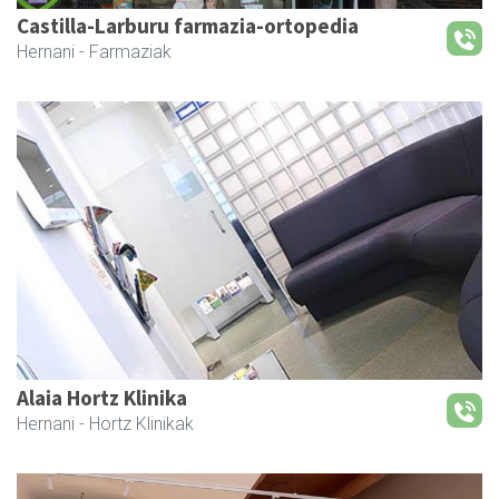
Castilla-Larburu farmazia-ortopedia
Hernani
- Farmaziak
Alaia Hortz Klinika
Hernani
- Hortz Klinikak