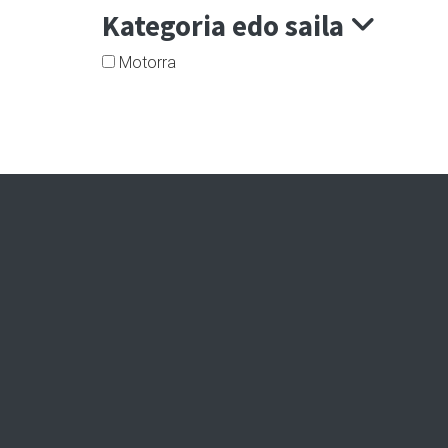
Kategoria edo saila
Motorra