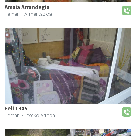
Amaia Arrandegia
Hernani
- Alimentazioa
Feli 1945
Hernani
- Etxeko Arropa