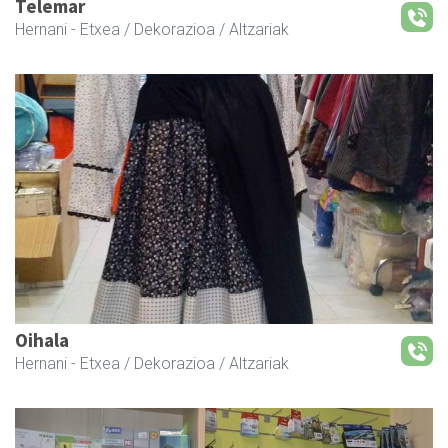
Telemar
Hernani
- Etxea / Dekorazioa / Altzariak
Oihala
Hernani
- Etxea / Dekorazioa / Altzariak