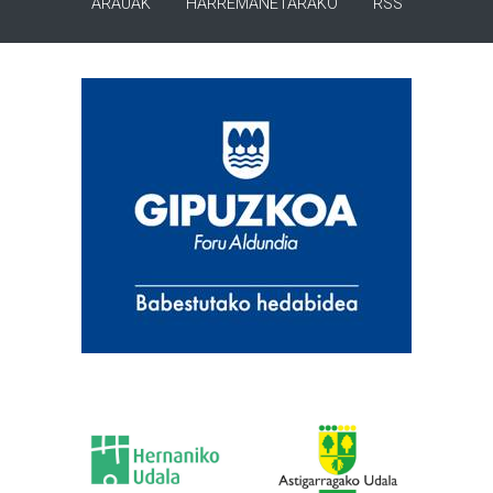
ARAUAK
HARREMANETARAKO
RSS