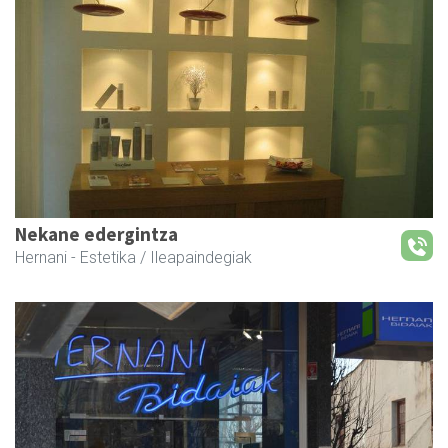
Nekane edergintza
Hernani
- Estetika / Ileapaindegiak