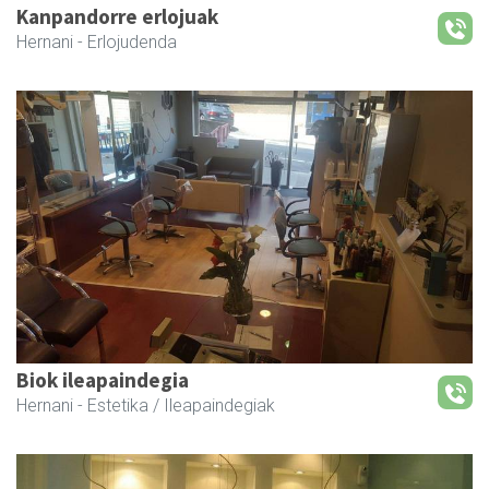
Kanpandorre erlojuak
Hernani
- Erlojudenda
Biok ileapaindegia
Hernani
- Estetika / Ileapaindegiak