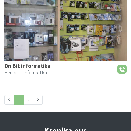
On Bit informatika
Hernani
- Informatika
1
2
Kronika.eus