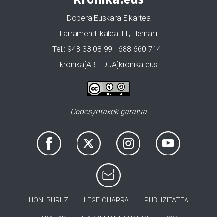
Dobera Euskara Elkartea
Larramendi kalea 11, Hernani
Tel.: 943 33 08 99 · 688 660 714 ·
kronika[ABILDUA]kronika.eus
Codesyntaxek garatua
HONI BURUZ
LEGE OHARRA
PUBLIZITATEA