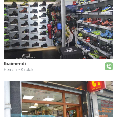
Ibaimendi
Hernani
- Kirolak