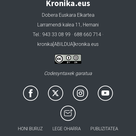
Kronika.eus
Dobera Euskara Elkartea
Larramendi kalea 11, Hernani
Tel.: 943 33 08 99 · 688 660 714 ·
kronika[ABILDUA]kronika.eus
Codesyntaxek garatua
HONI BURUZ
LEGE OHARRA
PUBLIZITATEA