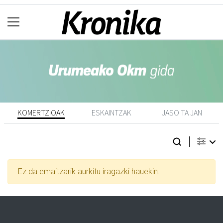
KOMERTZIOAK
ESKAINTZAK
JASO TA JAN
Ez da emaitzarik aurkitu iragazki hauekin.