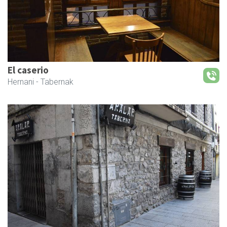
El caserio
Hernani
- Tabernak