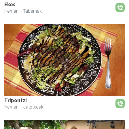
Ekos
Hernani
- Tabernak
Tripontzi
Hernani
- Jatetxeak