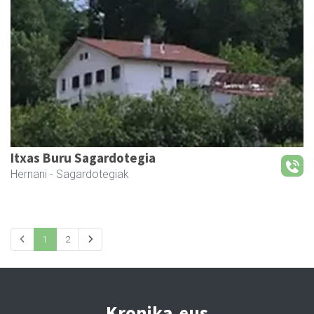
Itxas Buru Sagardotegia
Hernani
- Sagardotegiak
1
2
Kronika.eus