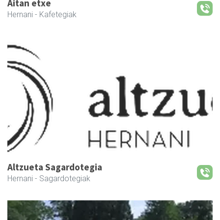
Aitan etxe
Hernani
- Kafetegiak
Altzueta Sagardotegia
Hernani
- Sagardotegiak