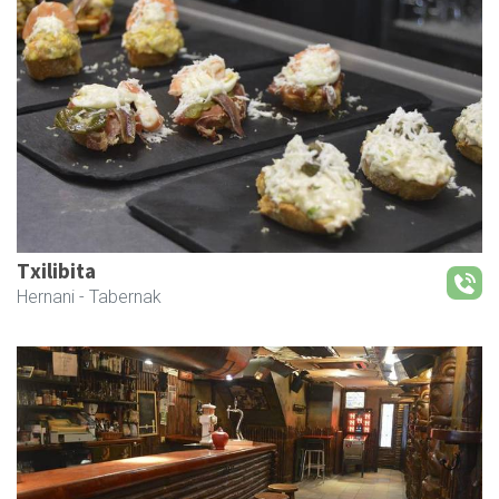
Txilibita
Hernani
- Tabernak