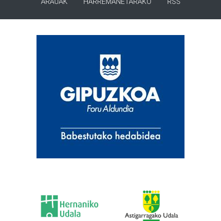
ARAUAK
HARREMANETARAKO
RSS