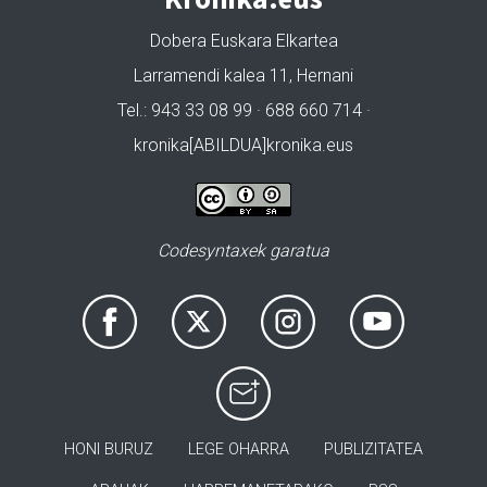
Dobera Euskara Elkartea
Larramendi kalea 11, Hernani
Tel.: 943 33 08 99 · 688 660 714 ·
kronika[ABILDUA]kronika.eus
Codesyntaxek garatua
HONI BURUZ
LEGE OHARRA
PUBLIZITATEA